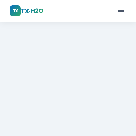
Tx‑H2O
TX