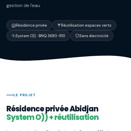
gestion de l'eau.
Résidence privée
Réutilisation espaces verts
System O)) · BNQ 3680-910
Sans électricité
LE PROJET
Résidence privée Abidjan
System O)) + réutilisation