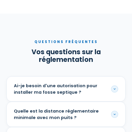
QUESTIONS FRÉQUENTES
Vos questions sur la
réglementation
Ai-je besoin d'une autorisation pour
installer ma fosse septique ?
Oui, dans la grande majorité des pays où Tx‑H2O
Quelle est la distance réglementaire
intervient, une autorisation préalable est obligatoire. Au
minimale avec mon puits ?
Sénégal, il faut obtenir l'accord de l'ONAS avant de
débuter les travaux. L'équipe Tx‑H2O vous accompagne
Les normes exigent généralement une distance minimale