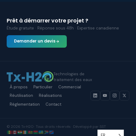
Prêt à démarrer votre projet ?
Étude gratuite · Réponse sous 48h · Expertise canadienne
Demander un devis
Technologies de
traitement des eaux
À propos
Particulier
Commercial
Réutilisation
Réalisations
Réglementation
Contact
© 2026 Tx‑H2O · Tous droits réservés · Développé par SST
FR
FR