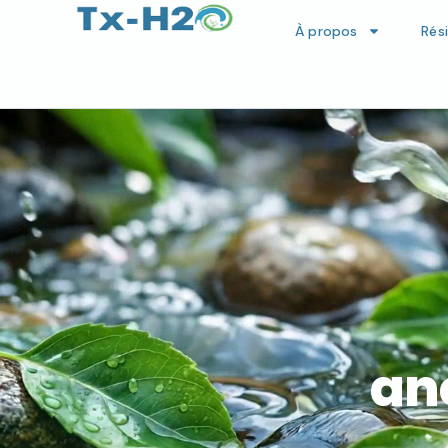
À propos
Rés
anc