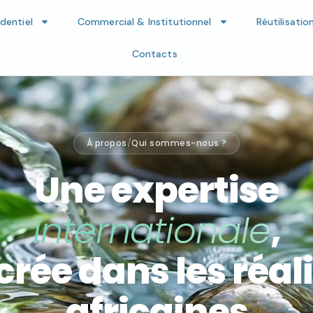
identiel
Commercial & Institutionnel
Réutilisatio
Contacts
À propos
/
Qui sommes-nous ?
Une expertise
internationale
,
rée dans les réal
africaines