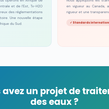
ous opérons en Afrique de
Nous appliquons les stan
entrale et de l’Est, Tx-H2O
en vigueur au Canada, a
oureux des réglementations
rigueur et une transparenc
toire. Une nouvelle étape
✓ Standards internatio
rique du Sud.
 avez un projet de trait
des eaux ?