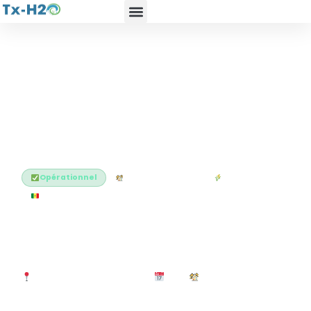
Réalisations
/
Sénégal
/
Ndiobène Louga
Opérationnel
Communautaire
Rural
Sénégal
Projet communautaire —
Ndiobène, Louga
Ndiobène, Région de Louga
2024
Collectif rural