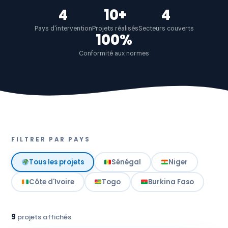
4
10+
4
Pays d'intervention
Projets réalisés
Secteurs couverts
100%
Conformité aux normes
FILTRER PAR PAYS
Tous les projets
Sénégal
Niger
Côte d'Ivoire
Togo
Burkina Faso
9
projets affichés